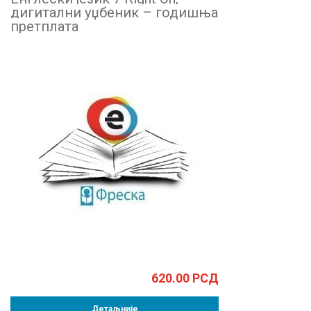
дигитални уџбеник – годишња
претплата
620.00
РСД
Детаљније