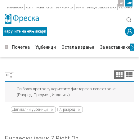
LAT
ЋИР
E-КЊИЖАРА
KLETT
НОВИ ЛОГОС
E-УЧИОНИЦА
E-УЧИ
Е-ПЕДАГОШКА СВЕСКА
TЕСТОМАТ
Наручите на еКњижари
Почетна
Уџбеници
Остала издања
За наставнике
З
За бржу претрагу користите филтере са леве стране
(Разред, Предмет, Издавач).
Дигитални уџбеници
7. разред
Енглески језик 7 Right On,