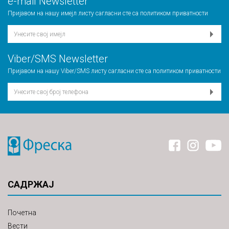
е-mail Newsletter
Пријавом на нашу имејл листу сагласни сте са
политиком приватности
Viber/SMS Newsletter
Пријавом на нашу Viber/SMS листу сагласни сте са
политиком приватности
САДРЖАЈ
Почетна
Вести