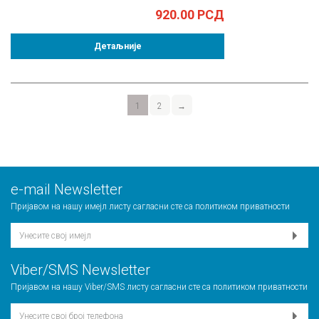
920.00
РСД
Детаљније
1
2
→
е-mail Newsletter
Пријавом на нашу имејл листу сагласни сте са
политиком приватности
Viber/SMS Newsletter
Пријавом на нашу Viber/SMS листу сагласни сте са
политиком приватности