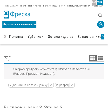
LAT
ЋИР
E-КЊИЖАРА
KLETT
НОВИ ЛОГОС
E-УЧИОНИЦА
E-УЧИ
Е-ПЕДАГОШКА СВЕСКА
TЕСТОМАТ
Наручите на еКњижари
Почетна
Уџбеници
Остала издања
За наставнике
З
За бржу претрагу користите филтере са леве стране
(Разред, Предмет, Издавач).
Уџбеници на српском језику
3. разред
Енглески језик 3, Smiles 3,