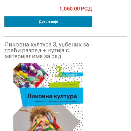
1,060.00
РСД
Детаљније
Ликовна култура 3, уџбеник за
трећи разред + кутија с
материјалима за рад