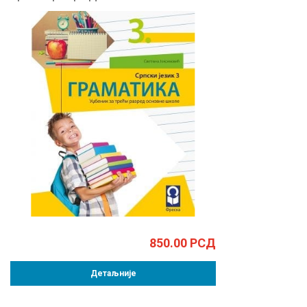
850.00
РСД
Детаљније