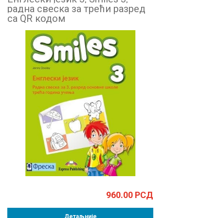
радна свеска за трећи разред
са QR кодом
960.00
РСД
Детаљније