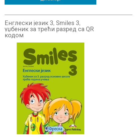
Енглески језик 3, Smiles 3,
уџбеник за трећи разред са QR
кодом