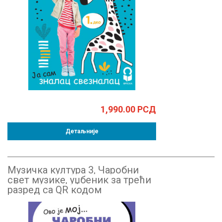
1,990.00
РСД
Детаљније
Музичка култура 3, Чаробни
свет музике, уџбеник за трећи
разред са QR кодом