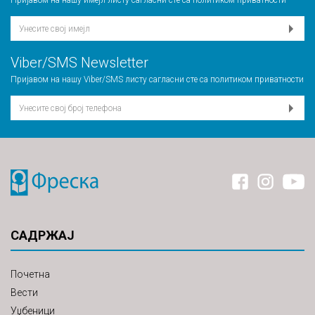
Пријавом на нашу имејл листу сагласни сте са
политиком приватности
Viber/SMS Newsletter
Пријавом на нашу Viber/SMS листу сагласни сте са
политиком приватности
САДРЖАЈ
Почетна
Вести
Уџбеници