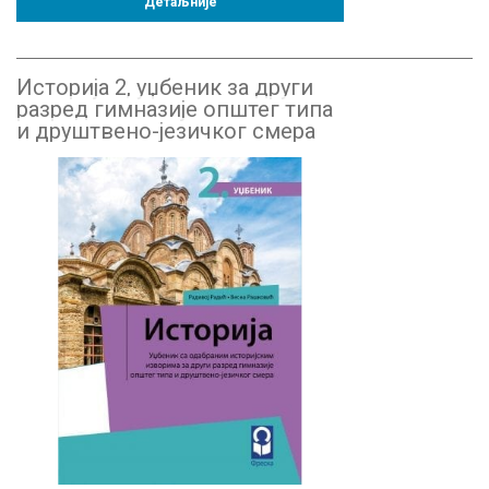
Детаљније
Историја 2, уџбеник за други
разред гимназије општег типа
и друштвено-језичког смера