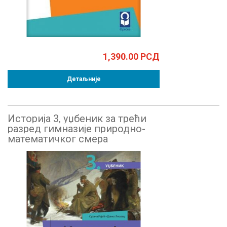
1,390.00
РСД
Детаљније
Историја 3, уџбеник за трећи
разред гимназије природно-
математичког смера