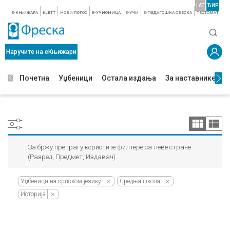
LAT
ЋИР
E-КЊИЖАРА
KLETT
НОВИ ЛОГОС
E-УЧИОНИЦА
E-УЧИ
Е-ПЕДАГОШКА СВЕСКА
TЕСТОМАТ
Наручите на еКњижари
Почетна
Уџбеници
Остала издања
За наставнике
З
За бржу претрагу користите филтере са леве стране
(Разред, Предмет, Издавач).
Уџбеници на српском језику
Средња школа
Историја