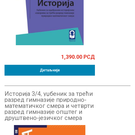
1,390.00
РСД
Детаљније
Историја 3/4, уџбеник за трећи
разред гимназије природно-
математичког смера и четврти
разред гимназије општег и
друштвено-језичког смера