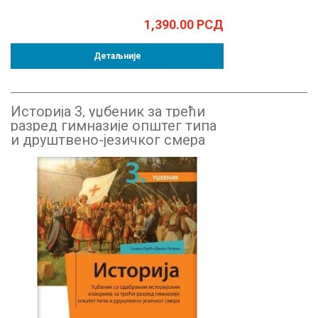
1,390.00
РСД
Детаљније
Историја 3, уџбеник за трећи
разред гимназије општег типа
и друштвено-језичког смера