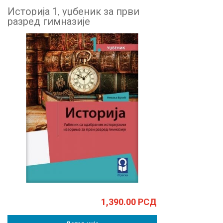
Историја 1, уџбеник за први
разред гимназије
1,390.00
РСД