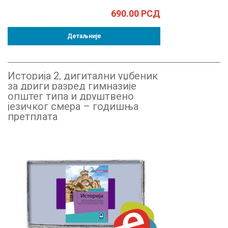
690.00
РСД
Детаљније
Историја 2, дигитални уџбеник
за дриги разред гимназије
општег типа и друштвено
језичког смера – годишња
претплата