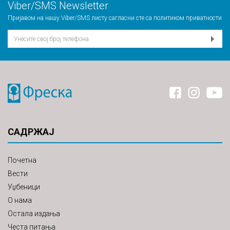
Viber/SMS Newsletter
Пријавом на нашу Viber/SMS листу сагласни сте са
политиком приватности
САДРЖАЈ
Почетна
Вести
Уџбеници
О нама
Остала издања
Честа питања