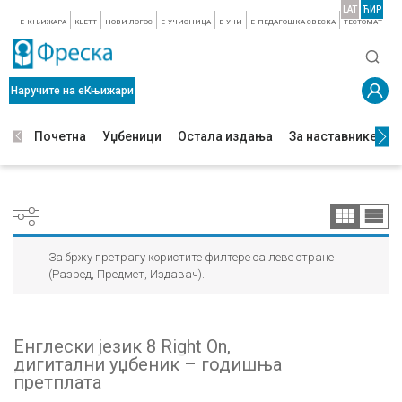
LAT
ЋИР
E-КЊИЖАРА
KLETT
НОВИ ЛОГОС
E-УЧИОНИЦА
E-УЧИ
Е-ПЕДАГОШКА СВЕСКА
TЕСТОМАТ
Наручите на еКњижари
Почетна
Уџбеници
Остала издања
За наставнике
З
За бржу претрагу користите филтере са леве стране
(Разред, Предмет, Издавач).
Енглески језик 8 Right On,
дигитални уџбеник – годишња
претплата