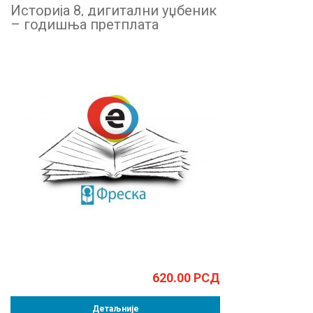
Историја 8, дигитални уџбеник
– годишња претплата
620.00
РСД
Детаљније