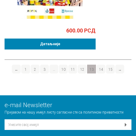
600.00
РСД
Детаљније
←
1
2
3
…
10
11
12
13
14
15
→
е-mail Newsletter
Пријавом на нашу имејл листу сагласни сте са
политиком приватности