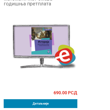
годишња претплата
690.00
РСД
Детаљније