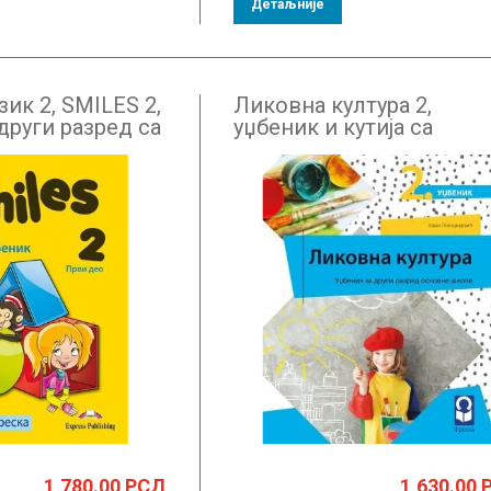
Детаљније
зик 2, SMILES 2,
Ликовна култура 2,
други разред са
уџбеник и кутија са
додатним материјалима
други разред
1,780.00
РСД
1,630.00