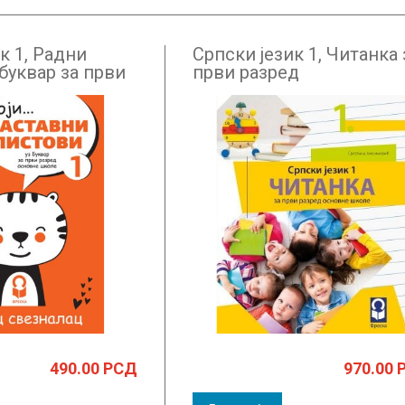
к 1, Радни
Српски језик 1, Читанка 
буквар за први
први разред
ВО
490.00
РСД
970.00