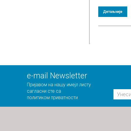
Детаљније
е-mail Newsletter
Пријавом на нашу имејл листу
сагласни сте са
политиком приватности