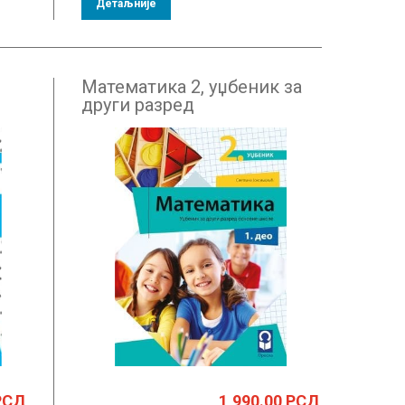
Детаљније
Математика 2, уџбеник за
други разред
 за
РСД
1,990.00
РСД