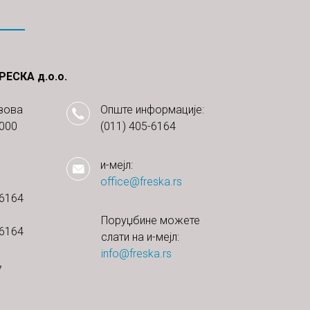
ЕСКА д.о.о.
зова
Опште информације:
1000
(011) 405-6164
и-мејл:
office@freska.rs
-6164
Поруџбине можете
-6164
слати на и-мејл:
info@freska.rs
7