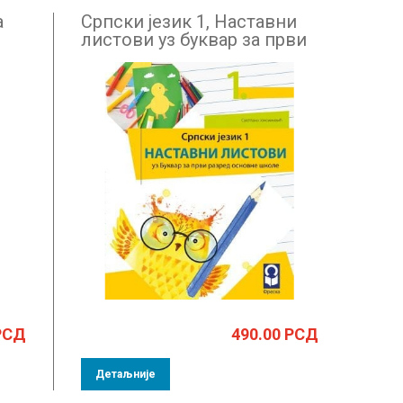
а
Српски језик 1, Наставни
листови уз буквар за први
разред
РСД
490.00
РСД
Детаљније