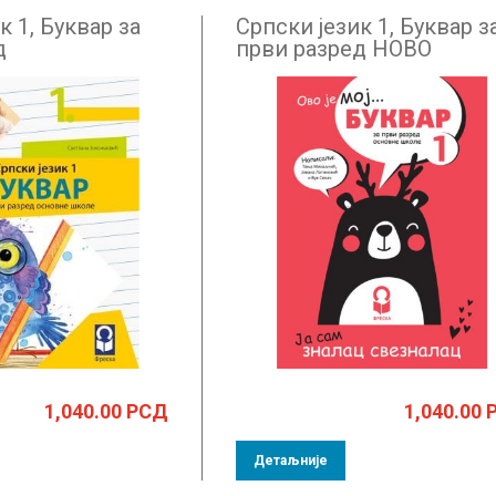
к 1, Буквар за
Српски језик 1, Буквар з
д
први разред НОВО
1,040.00
РСД
1,040.00
Детаљније