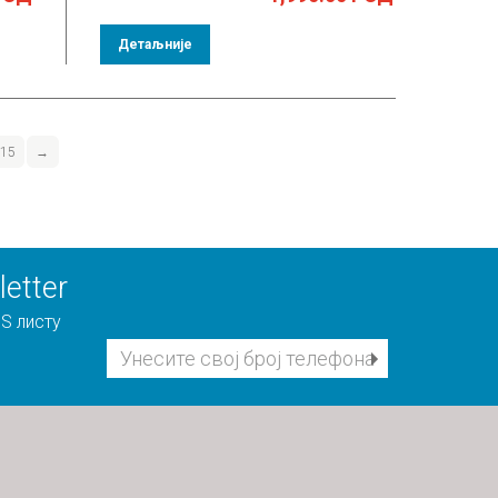
Детаљније
15
→
etter
S листу