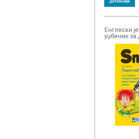
Детаљније
Енглески је
уџбеник за 
QR кодом