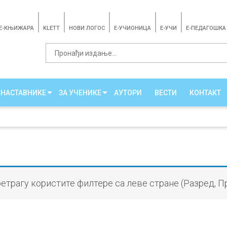
E-КЊИЖАРА
KLETT
НОВИ ЛОГОС
E-УЧИОНИЦА
E-УЧИ
Е-ПЕДАГОШКА
 НАСТАВНИКЕ
ЗА УЧЕНИКЕ
АУТОРИ
ВЕСТИ
КОНТАКТ
ретрагу користите филтере са леве стране (Разред, П