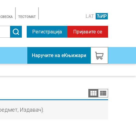
LAT
ЋИР
 СВЕСКА
TЕСТОМАТ
Регистрација
Пријавите се
Наручите на еКњижари
редмет, Издавач).