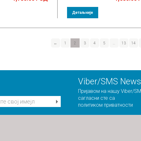
Детаљније
←
1
2
3
4
5
…
13
14
Viber/SMS Newsl
Пријавом на нашу Viber/SM
сагласни сте са
политиком приватности