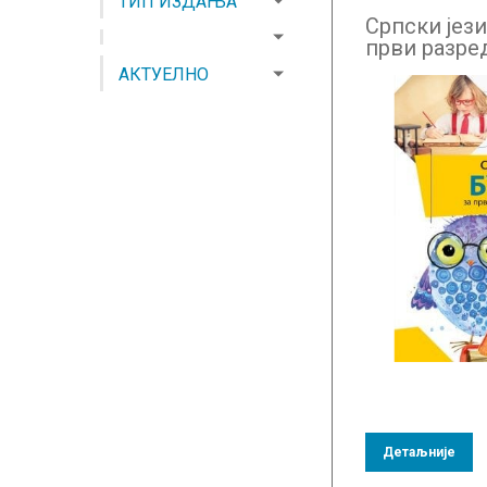
ТИП ИЗДАЊА
Српски јези
први разре
АКТУЕЛНО
Детаљније