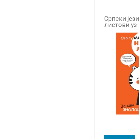
Српски јези
листови уз 
разред НО