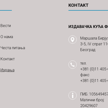
КОНТАКТ
Вести
ИЗДАВАЧКА КУЋА ФР
О нама
Маршала Бирју
3-5, IV спрат 1
Честа питања
Београд
Контакт
тел.
+381 (0)11 405
Издања
факс
+381 (0)11 405
ПИБ: 10564945
Матични број:
20429607