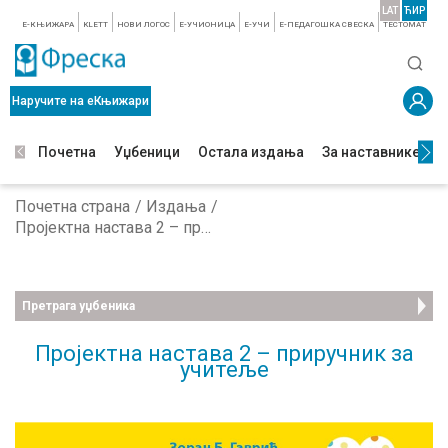
LAT
ЋИР
E-КЊИЖАРА
KLETT
НОВИ ЛОГОС
E-УЧИОНИЦА
E-УЧИ
Е-ПЕДАГОШКА СВЕСКА
TЕСТОМАТ
Наручите на еКњижари
Почетна
Уџбеници
Остала издања
За наставнике
З
Почетна страна
Издања
Пројектна настава 2 – приручник за учитеље
Претрага уџбеника
Пројектна настава 2 – приручник за
учитеље