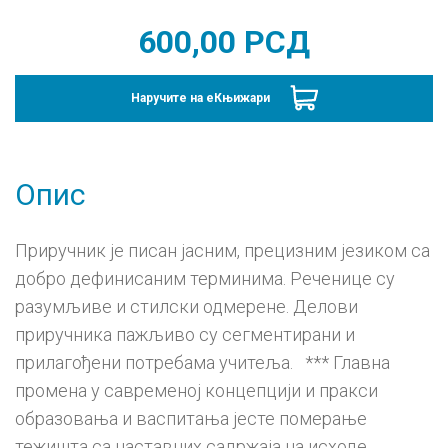
600,00
РСД
Наручите на еКњижари
Опис
Приручник је писан јасним, прецизним језиком са
добро дефинисаним терминима. Реченице су
разумљиве и стилски одмерене. Делови
приручника пажљиво су сегментирани и
прилагођени потребама учитеља. *** Главна
промена у савременој концепцији и пракси
образовања и васпитања јесте померање
тежишта са наставних садржаја на исходе,