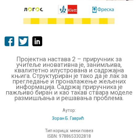
Пројектна настава 2 – приручник за
учитеље иновативна је, занимљива,
квалитетно илустрована и садржајна
књига. Структуриран је тако да је лак за
прегледање и проналажење жељених
информација. Садржај приручника је
пажљиво биран и као такав ствара моделе
размишљања и решавања проблема.
Аутор:
Зоран Б. Гаврић
Тип корица:
меки повез
ISBN:
9788653302818