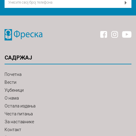
САДРЖАЈ
Почетна
Вести
Уџбеници
О нама
Остала издања
Честа питања
За наставнике
Контакт