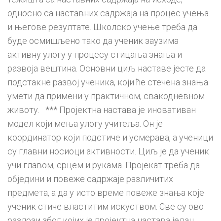
односно са наставних садржаја на процес учења
и његове резултате. Школско учење треба да
буде осмишљено тако да ученик заузима
активну улогу у процесу стицања знања и
развоја вештина. Основни циљ наставе јесте да
подстакне развој ученика, који ће стечена знања
умети да примени у практичном, свакодневном
животу. *** Пројектна настава је иновативан
модел који мења улогу учитеља. Он је
координатор који подстиче и усмерава, а ученици
су главни носиоци активности. Циљ је да ученик
учи главом, срцем и рукама. Пројекат треба да
обједини и повеже садржаје различитих
предмета, а да у исто време повеже знања које
ученик стиче властитим искуством. Све су ово
разлози због којих је пројектна настава један