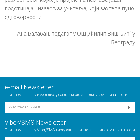
подстицајан изазов за учитеља, који захтева пуно
одговорности.
Ана Балабан, педагог у ОШ „Филип Вишњић” у
Београду
е-mail Newsletter
Пријавом на нашу имејл листу сагласни сте са
политиком приватности
Viber/SMS Newsletter
Пријавом на нашу Viber/SMS листу сагласни сте са
политиком приватности