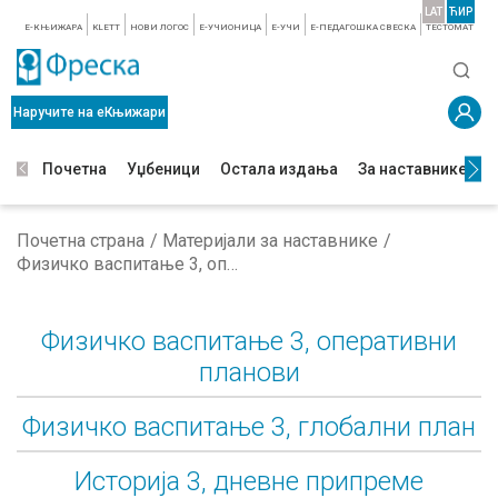
LAT
ЋИР
E-КЊИЖАРА
KLETT
НОВИ ЛОГОС
E-УЧИОНИЦА
E-УЧИ
Е-ПЕДАГОШКА СВЕСКА
TЕСТОМАТ
Наручите на еКњижари
Почетна
Уџбеници
Остала издања
За наставнике
З
Почетна страна
Материјали за наставнике
Физичко васпитање 3, оперативни планови
Физичко васпитање 3, оперативни
планови
Физичко васпитање 3, глобални план
Историја 3, дневне припреме