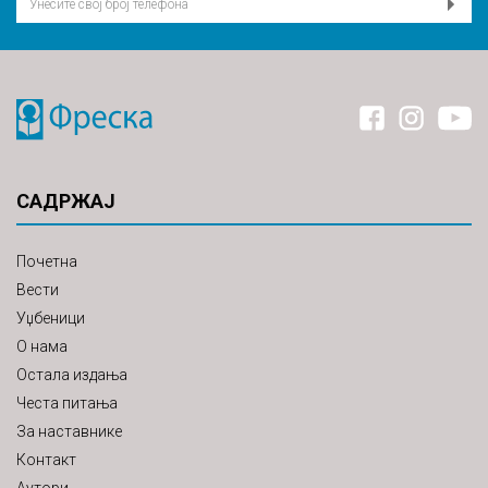
САДРЖАЈ
Почетна
Вести
Уџбеници
О нама
Остала издања
Честа питања
За наставнике
Контакт