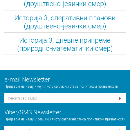
(друштвено-језички смер)
Историја 3, оперативни планови
(друштвено-језички смер)
Историја 3, дневне припреме
(природно-математички смер)
е-mail Newsletter
Пријавом на нашу имејл листу сагласни сте са
политиком приватности
Viber/SMS Newsletter
Пријавом на нашу Viber/SMS листу сагласни сте са
политиком приватности