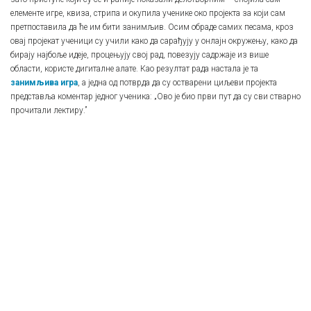
елементе игре, квиза, стрипа и окупила ученике око пројекта за који сам
претпоставила да ће им бити занимљив. Осим обраде самих песама, кроз
овај пројекат ученици су учили како да сарађују у онлајн окружењу, како да
бирају најбоље идеје, процењују свој рад, повезују садржаје из више
области, користе дигиталне алате. Као резултат рада настала је та
занимљива игра
, а једна од потврда да су остварени циљеви пројекта
представља коментар једног ученика: „Ово је био први пут да су сви стварно
прочитали лектиру.”