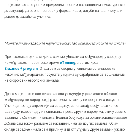
пројектне наставе у свим предметима и свим наставницима може довести
до ситуације да се она претвори у формализам, изгуби на квалитету, а и
доведе до засићења ученика.
Можете ли да издвојите најлепше искуство које досад носите из школе?
Пре неколико година открила сам могућности за међународну сарадњу
између школа, прво преко мреже
eTwining
, а затим кроз
Erazmus + program
. Отада сам са својим ученицима организовала
неколико међународних пројеката у којима су сарађивали са вршњацима
из скоро свих европских земаља.
Драго ми је што се
све више школа укључује у различите облике
међународне сарадње
, јер се током ње стичу непроцењива искуства.
Ученици постају спремнији за сарадњу, испољавају своју креативност,
развијају толеранцију и поштовање према другим народима, стичу свест о
важним глобалним питањима. Велики број идеја за организовање наставе
добила сам током размене са наставницима из других земаља. Осим
онлајн сарадње имала сам прилику и да отпутујем у друге земље и уживо