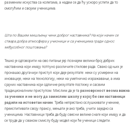
разменим искуства са колегама, а надам се да ћу ускоро успети да то
омогућим и својим ученицима.
Шта по Вашем мишљењу чини доброг наставника? На који начин се
ствара добра атмосфера у учионици и са ученицима гради однос
међусобног поштовања?
Тешко је одговорити на ово питање јер познајем велики број добрих
наставника који имају потпуно различите стилове рада. Свако од њих је
пронашао другачији приступ који даје резултате: неки су усмерени на
иновације, неки на технологију, неки на уметничко изражавање, а има
сјајних наставника који одличне резултате постижу и сасвим
традиционалним приступом. Мислим да је та
разноврсност веома важна
за ученике и не могу да замислим школу у којој би сви наставници
радили на истоветан начин
. Треба непрестано ослушкивати ученике,
преиспитивати своју праксу, мењати је ако треба, учити заједно са
ученицима. Наставници треба да буду свесни велике снаге који имају и да
се труде да у сваком смислу буду модел који ће ученици следити.