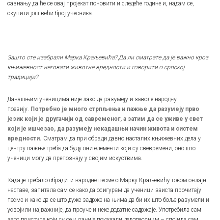
сазнању да ће се овај пројекат поновити и следеће године и, надам се,
окупити још већи број учесника.
Зашто сте изабрали Марка Краљевића? Да ли сматрате да је важно кроз
књижевност неговати животне вредности и говорити о српској
традицији?
Данашњим ученицима није лако да разумеју и заволе народну
поезију.
Потребно је много стрпљења и пажње да разумеју прво
језик који је другачији од савременог, а затим да се уживе у свет
који је ишчезао, да разумеју некадашњи начин живота и систем
вредности.
Сматрам да при обради давно насталих књижевних дела у
центру пажње треба да буду они елементи који су свевремени, оно што
ученици могу да препознају у својим искуствима.
Када је требало обрадити народне песме о Марку Краљевићу током онлајн
наставе, запитала сам се како да осигурам да ученици заиста прочитају
песме и како да се што дуже задрже на њима да би их што боље разумели и
усвојили најважније, да проуче и неке додатне садржаје. Употребила сам
зато приступе који су се и раније показали делотворним – спојила сам