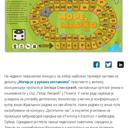
На недавно завршеном конкурсу за избор најбољих примера наставе на
даљину
„Магија је у рукама наставника”
прво место у великој
конкуренцији припало је
Олгици Спасојевић
, наставници српског језика и
књижевности у ОШ „Петар Лековић” у Пожеги. У свом раду највише је
усмерена на употребу дигиталних технологија, учесник је конференција и
аутор више објављених радова из ове области. Њени радови су више пута
награђивани на конкурсу „Дигитални час”, а изузетно је активна на
промоцији међународне сарадње као eTwining и Erazmus + амбасадор
Србије. Однедавно је стекла звање педагошког саветника, сарадник је
Завода за унапређивање образовања и васпитања на више пројеката