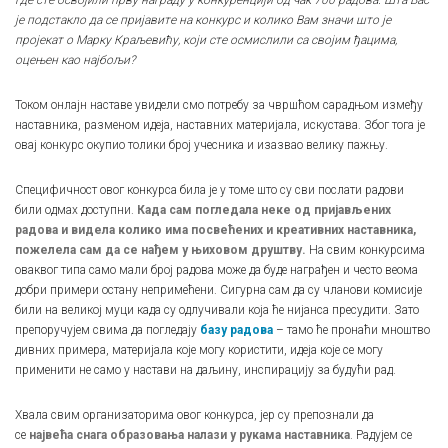
где сте освојили прву награду у конкуренцији од чак 700 радова. Шта Вас
је подстакло да се пријавите на конкурс и колико Вам значи што је
пројекат о Марку Краљевићу, који сте осмислили са својим ђацима,
оцењен као најбољи?
Током онлајн наставе увидели смо потребу за чвршћом сарадњом између
наставника, разменом идеја, наставних материјала, искустава. Због тога је
овај конкурс окупио толики број учесника и изазвао велику пажњу.
Специфичност овог конкурса била је у томе што су сви послати радови
били одмах доступни.
Када сам погледала неке од пријављених
радова и видела колико има посвећених и креативних наставника,
пожелела сам да се нађем у њиховом друштву.
На свим конкурсима
оваквог типа само мали број радова може да буде награђен и често веома
добри примери остану непримећени. Сигурна сам да су чланови комисије
били на великој муци када су одлучивали која ће нијанса пресудити. Зато
препоручујем свима да погледају
базу радова
– тамо ће пронаћи мноштво
дивних примера, материјала које могу користити, идеја које се могу
применити не само у настави на даљину, инспирацију за будући рад.
Хвала свим организаторима овог конкурса, јер су препознали да
се
највећа снага образовања налази у рукама наставника
. Радујем се