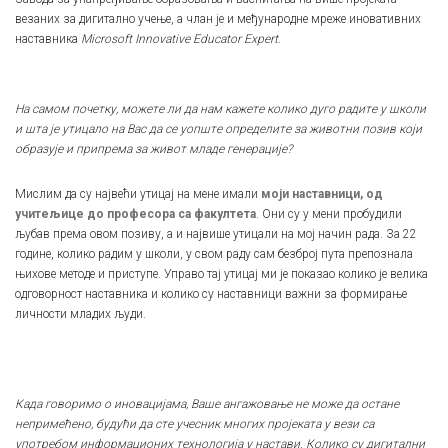
везаних за дигитално учење, а члан је и међународне мреже иновативних
наставника
Microsoft Innovative Educator Expert
.
На самом почетку, можете ли да нам кажете колико дуго радите у школи
и шта је утицало на Вас да се уопште определите за животни позив који
образује и припрема за живот младе генерације?
Мислим да су највећи утицај на мене имали
моји наставници, од
учитељице до професора са факултета
. Они су у мени пробудили
љубав према овом позиву, а и највише утицали на мој начин рада. За 22
године, колико радим у школи, у свом раду сам безброј пута препознала
њихове методе и приступе. Управо тај утицај ми је показао колико је велика
одговорност наставника и колико су наставници важни за формирање
личности младих људи.
Када говоримо о иновацијама, Ваше ангажовање не може да остане
непримећено, будући да сте учесник многих пројеката у вези са
употребом информационих технологија у настави. Колико су дигитални