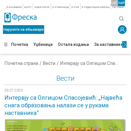
LAT
ЋИР
E-КЊИЖАРА
KLETT
НОВИ ЛОГОС
E-УЧИОНИЦА
E-УЧИ
Е-ПЕДАГОШКА СВЕСКА
TЕСТОМАТ
Наручите на еКњижари
Почетна
Уџбеници
Остала издања
За наставнике
З
Почетна страна
Вести
Интервју са Олгицом Спасојевић: „Највећа снага образовања налази се у рукама наставника”
Вести
03.07.2020.
Интервју са Олгицом Спасојевић: „Највећа
снага образовања налази се у рукама
наставника”