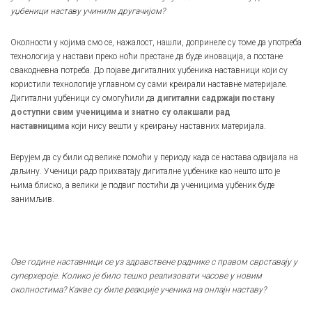
уџбеници наставу учинили другачијом?
Околности у којима смо се, нажалост, нашли, допринеле су томе да употреба
технологија у настави преко ноћи престане да буде иновација, а постане
свакодневна потреба. До појаве дигиталних уџбеника наставници који су
користили технологије углавном су сами креирали наставне материјале.
Дигитални уџбеници су омогућили да
дигитални садржаји постану
доступни свим ученицима и знатно су олакшали рад
наставницима
који нису вешти у креирању наставних материјала.
Верујем да су били од велике помоћи у периоду када се настава одвијала на
даљину. Ученици радо прихватају дигиталне уџбенике као нешто што је
њима блиско, а велики је подвиг постићи да ученицима уџбеник буде
занимљив.
Ове године наставници се уз здравствене раднике с правом сврставају у
суперхероје. Колико је било тешко реализовати часове у новим
околностима? Какве су биле реакције ученика на онлајн наставу?