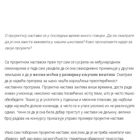
О пројектној настави се у последње време много говори. Да ли сматрате
да је она заиста заживела у нашим школама? Како проналазите идеје за
своје пројекте?
Са пројектном наставом први пут сам се сусрела на међународним
семинарима и тада сам увидела да се она свакодневно примењује у другим
земљама и да је
веома моћна у развијању кључних вештина
. Сматрам
да је највећа препрека за њено чешће коришћење преоптерећеност
наставних програма. Пројектна настава захтева више времена, доста рада
изван учионице, неколико часова посвећених истој теми, што је често тешко
обезбедити. Тешко ју је уклопити у годишње и месечне планове, јер најбоље
идеје најчешће долазе изненада, а често се и угасе уколико их не реализујете
одмах. Чини се да је она била добар приступ у настави на даљину; велики
број радова на конкурсу приказује управо примере пројектне наставе.
Иако сам поборник пројектне наставе, мислим да је не треба наметати као
обавезу, већ као једну од могућности. Наметање обавезног присуства