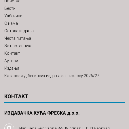
Почетна
Вести
Уџбеници
О нама
Остала издања
Честа питања
За наставнике
Контакт
Аутори
Издања
Каталози уџбеничких издања за школску 2026/27.
КОНТАКТ
ИЗДАВАЧКА КУЋА ФРЕСКА д.о.о.
Маршала Бирјузова 3-5, IV спрат 11000 Београд