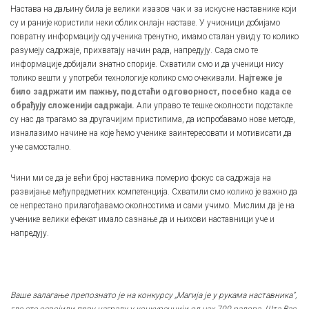
Настава на даљину била је велики изазов чак и за искусне наставнике који
су и раније користили неки облик онлајн наставе. У учионици добијамо
повратну информацију од ученика тренутно, имамо сталан увид у то колико
разумеју садржаје, прихватају начин рада, напредују. Сада смо те
информације добијали знатно спорије. Схватили смо и да ученици нису
толико вешти у употреби технологије колико смо очекивали.
Најтеже је
било задржати им пажњу, подстаћи одговорност, посебно када се
обрађују сложенији садржаји.
Али управо те тешке околности подстакле
су нас да трагамо за другачијим пристипима, да испробавамо нове методе,
изналазимо начине на које ћемо ученике заинтересовати и мотивисати да
уче самостално.
Чини ми се да је већи број наставника померио фокус са садржаја на
развијање међупредметних компетенција. Схватили смо колико је важно да
се непрестано прилагођавамо околностима и сами учимо. Мислим да је на
ученике велики ефекат имало сазнање да и њихови наставници уче и
напредују.
Ваше залагање препознато је на конкурсу „Магија је у рукама наставника”,