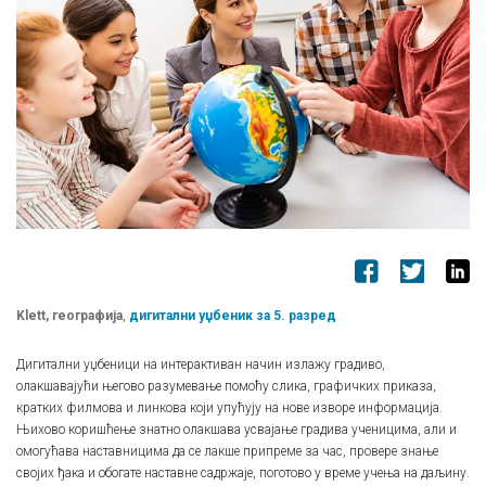
Klett, географија
,
дигитални уџбеник за 5. разред
Дигитални уџбеници на интерактиван начин излажу градиво,
олакшавајући његово разумевање помоћу слика, графичких приказа,
кратких филмова и линкова који упућују на нове изворе информација.
Њихово коришћење знатно олакшава усвајање градива ученицима, али и
омогућава наставницима да се лакше припреме за час, провере знање
својих ђака и обогате наставне садржаје, поготово у време учења на даљину.