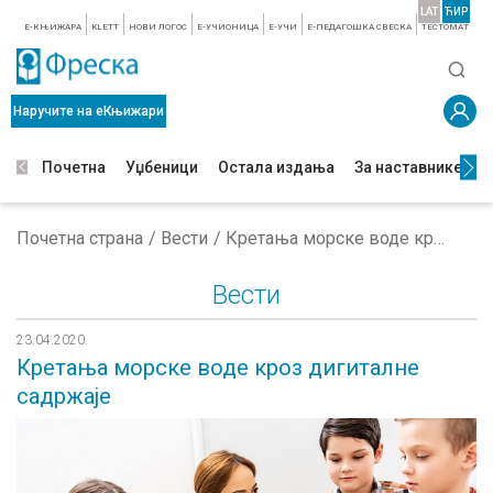
LAT
ЋИР
E-КЊИЖАРА
KLETT
НОВИ ЛОГОС
E-УЧИОНИЦА
E-УЧИ
Е-ПЕДАГОШКА СВЕСКА
TЕСТОМАТ
Наручите на еКњижари
Почетна
Уџбеници
Остала издања
За наставнике
З
Почетна страна
Вести
Кретања морске воде кроз дигиталне садржаје
Вести
23.04.2020.
Кретања морске воде кроз дигиталне
садржаје