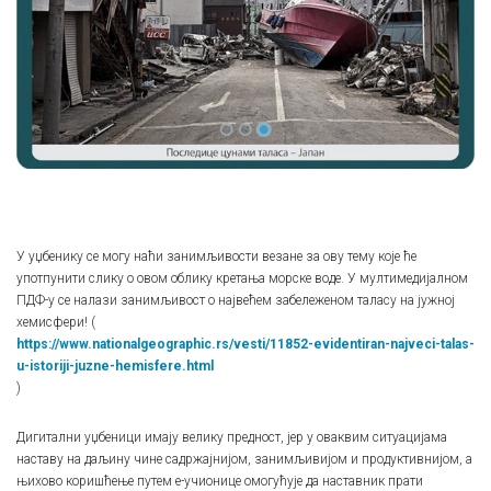
У уџбенику се могу наћи занимљивости везане за ову тему које ће
употпунити слику о овом облику кретања морске воде. У мултимедијалном
ПДФ-у се налази занимљивост о највећем забележеном таласу на јужној
хемисфери! (
https://www.nationalgeographic.rs/vesti/11852-evidentiran-najveci-talas-
u-istoriji-juzne-hemisfere.html
)
Дигитални уџбеници имају велику предност, јер у оваквим ситуацијама
наставу на даљину чине садржајнијом, занимљивијом и продуктивнијом, а
њихово коришћење путем е-учионице омогућује да наставник прати