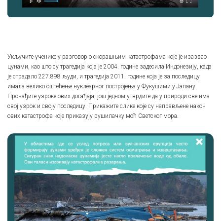
Укључите ученике у разговор о скорашњим катастрофама које је изазвао
цунами, као што су трагедија која је 2004. године задесила Индонезију, када
је страдало 227.898 људи, и трагедија 2011. године која је за последицу
имала велико оштећење нуклеарног постројења у Фукушими у Јапану.
Пронађите узроке ових догађаја, још једном утврдите да у природи све има
свој узрок и своју последицу. Прикажите слике које су направљене након
ових катастрофа које приказују рушилачку моћ Светског мора.