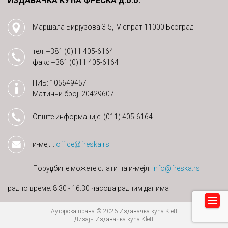
ИЗДАВАЧКА КУЋА ФРЕСКА д.о.о.
Маршала Бирјузова 3-5, IV спрат 11000 Београд
тел.
+381 (0)11 405-6164
факс
+381 (0)11 405-6164
ПИБ: 105649457
Матични број: 20429607
Опште информације:
(011) 405-6164
и-мејл:
office@freska.rs
Поруџбине можете слати на и-мејл:
info@freska.rs
радно време: 8.30 - 16.30 часова радним данима
Ауторска права © 2026 Издавачка кућа Klett
Дизајн Издавачка кућа Klett