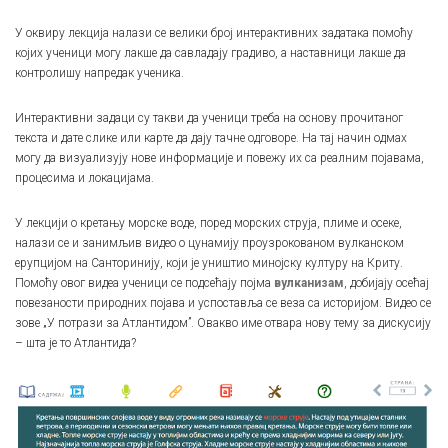
У оквиру лекција налази се велики број интерактивних задатака помоћу
којих ученици могу лакше да савладају градиво, а наставници лакше да
контролишу напредак ученика.
Интерактивни задаци су такви да ученици треба на основу прочитаног
текста и дате слике или карте да дају тачне одговоре. На тај начин одмах
могу да визуализују нове информације и повежу их са реалним појавама,
процесима и локацијама.
У лекцији о кретању морске воде, поред морских струја, плиме и осеке,
налази се и занимљив видео о цунамију проузрокованом вулканском
ерупцијом на Санторинију, који је уништио минојску културу на Криту.
Помоћу овог видеа ученици се подсећају појма
вулканизам
, добијају осећај
повезаности природних појава и успоставља се веза са историјом. Видео се
зове „У потрази за Атлантидом”. Овакво име отвара нову тему за дискусију
– шта је то Атлантида?