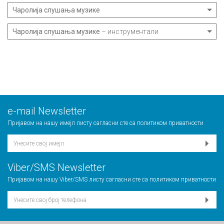
Чаролија слушања музике
Чаролија слушања музике
– инструментали
е-mail Newsletter
Пријавом на нашу имејл листу сагласни сте са
политиком приватности
Viber/SMS Newsletter
Пријавом на нашу Viber/SMS листу сагласни сте са
политиком приватности