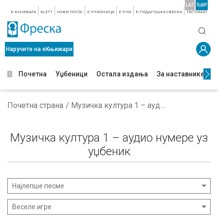
LAT
ЋИР
E-КЊИЖАРА
KLETT
НОВИ ЛОГОС
E-УЧИОНИЦА
E-УЧИ
Е-ПЕДАГОШКА СВЕСКА
TЕСТОМАТ
Наручите на еКњижари
Почетна
Уџбеници
Остала издања
За наставнике
З
Почетна страна
Музичка култура 1 – аудио нумере уз уџбеник
Музичка култура 1 – аудио нумере уз
уџбеник
Најлепше песме
Веселе игре