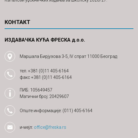
Каталози уџбеничких издања за школску 2026/27.
КОНТАКТ
ИЗДАВАЧКА КУЋА ФРЕСКА д.о.о.
Маршала Бирјузова 3-5, IV спрат 11000 Београд
тел.
+381 (0)11 405-6164
факс
+381 (0)11 405-6164
ПИБ: 105649457
Матични број: 20429607
Опште информације:
(011) 405-6164
и-мејл:
office@freska.rs