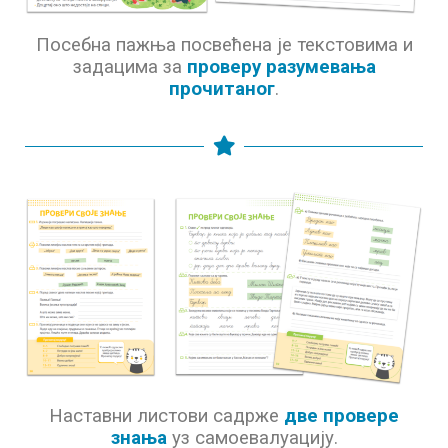
Посебна пажња посвећена је текстовима и
задацима за
проверу разумевања
прочитаног
.
Наставни листови садрже
две провере
знања
уз самоевалуацију.