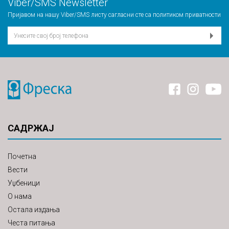
Viber/SMS Newsletter
Пријавом на нашу Viber/SMS листу сагласни сте са
политиком приватности
САДРЖАЈ
Почетна
Вести
Уџбеници
О нама
Остала издања
Честа питања