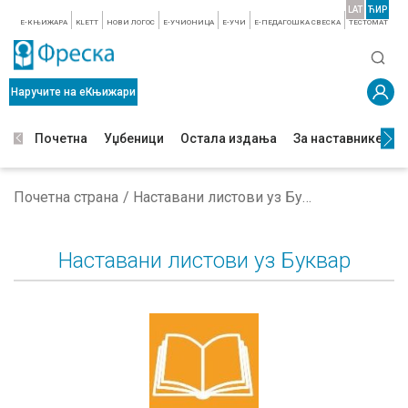
LAT
ЋИР
E-КЊИЖАРА
KLETT
НОВИ ЛОГОС
E-УЧИОНИЦА
E-УЧИ
Е-ПЕДАГОШКА СВЕСКА
TЕСТОМАТ
Наручите на еКњижари
Почетна
Уџбеници
Остала издања
За наставнике
З
Почетна страна
Наставани листови уз Буквар
Наставани листови уз Буквар