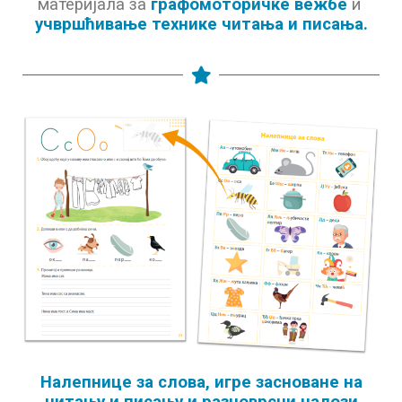
материјала за
графомоторичке вежбе
и
учвршћивање технике читања и писања.
Налепнице за слова, игре засноване на
читању и писању и разноврсни налози