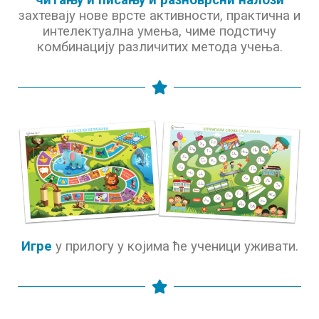
захтевају нове врсте активности, практична и
интелектуална умења, чиме подстичу
комбинацију различитих метода учења.
Игре
у прилогу у којима ће ученици уживати.