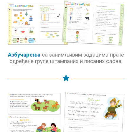
Азбучарења
са занимљивим задацима прате
одређене групе штампаних и писаних слова.