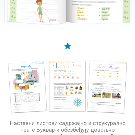
Наставни листови садржајно и струкурално
прате Буквар и обезбеђују довољно