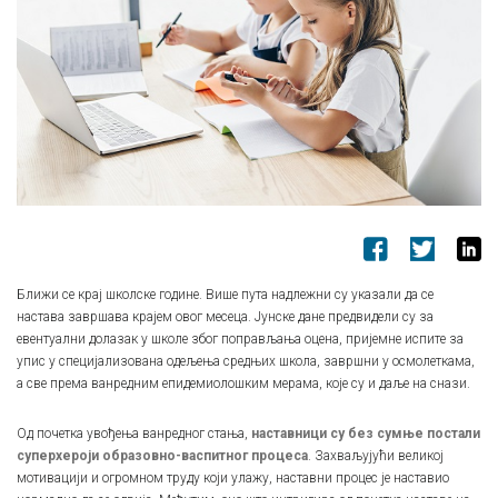
Ближи се крај школске године. Више пута надлежни су указали да се
настава завршава крајем овог месеца. Јунске дане предвидели су за
евентуални долазак у школе због поправљања оцена, пријемне испите за
упис у специјализована одељења средњих школа, завршни у осмолеткама,
а све према ванредним епидемиолошким мерама, које су и даље на снази.
Од почетка увођења ванредног стања,
наставници су без сумње постали
суперхероји образовно-васпитног процеса
. Захваљујући великој
мотивацији и огромном труду који улажу, наставни процес је наставио