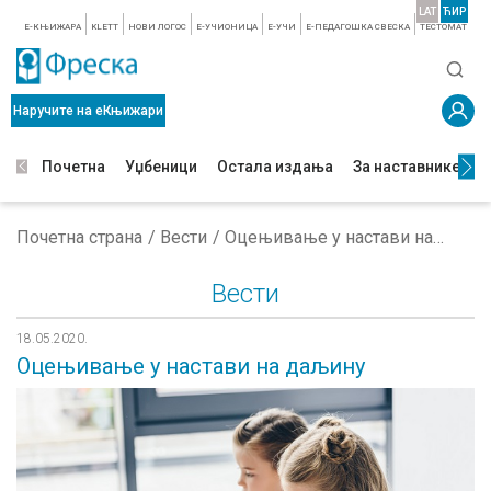
LAT
ЋИР
E-КЊИЖАРА
KLETT
НОВИ ЛОГОС
E-УЧИОНИЦА
E-УЧИ
Е-ПЕДАГОШКА СВЕСКА
TЕСТОМАТ
Наручите на еКњижари
Почетна
Уџбеници
Остала издања
За наставнике
З
Почетна страна
Вести
Оцењивање у настави на даљину
Вести
18.05.2020.
Оцењивање у настави на даљину