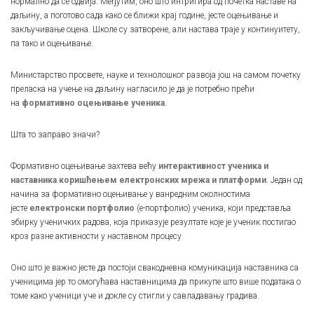
нормално да се одвија. Међутим, оно што интригира од почетка наставе на
даљину, а поготово сада како се ближи крај године, јесте оцењивање и
закључивање оцена. Школе су затворене, али настава траје у континуитету,
па тако и оцењивање.
Министарство просвете, науке и технолошког развоја још на самом почетку
преласка на учење на даљину нагласило је да је потребно прећи
на
формативно оцењивање ученика
.
Шта то заправо значи?
Формативно оцењивањe захтева већу
интерактивност ученика и
наставника коришћењем електронских мрежа и платформи
. Један од
начина за формативно оцењивање у ванредним околностима
јесте
електронски портфолио
(е-портфолио) ученика, који представља
збирку ученичких радова, која приказује резултате које је ученик постигао
кроз разне активности у наставном процесу.
Оно што је важно јесте да постоји свакодневна комуникација наставника са
ученицима јер то омогућава наставницима да прикупе што више података о
томе како ученици уче и докле су стигли у савладавању градива.