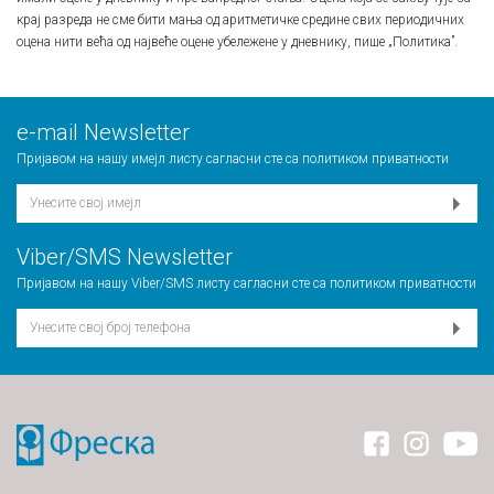
крај разреда не сме бити мања од аритметичке средине свих периодичних
оцена нити већа од највеће оцене убележене у дневнику, пише „Политика”.
е-mail Newsletter
Пријавом на нашу имејл листу сагласни сте са
политиком приватности
Viber/SMS Newsletter
Пријавом на нашу Viber/SMS листу сагласни сте са
политиком приватности