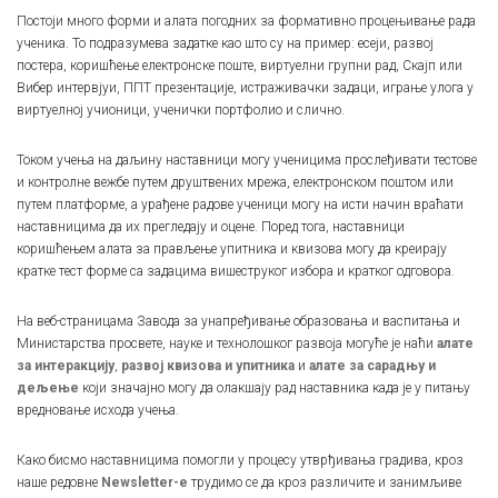
Постоји много форми и алата погодних за формативно процењивање рада
ученика. То подразумева задатке као што су на пример: есеји, развој
постера, коришћење електронске поште, виртуелни групни рад, Скајп или
Вибер интервјуи, ППТ презентације, истраживачки задаци, играње улога у
виртуелној учионици, ученички портфолио и слично.
Током учења на даљину наставници могу ученицима прослеђивати тестове
и контролне вежбе путем друштвених мрежа, електронском поштом или
путем платформе, а урађене радове ученици могу на исти начин враћати
наставницима да их прегледају и оцене. Поред тога, наставници
коришћењем алата за прављење упитника и квизова могу да креирају
кратке тест форме са задацима вишеструког избора и кратког одговора.
На веб-страницама Завода за унапређивање образовања и васпитања и
Министарства просвете, науке и технолошког развоја могуће је наћи
алате
за интеракцију
,
развој квизова
и
упитника
и
алате за сарадњу и
дељење
који значајно могу да олакшају рад наставника када је у питању
вредновање исхода учења.
Како бисмо наставницима помогли у процесу утврђивања градива, кроз
наше редовне
Newsletter-e
трудимо се да кроз различите и занимљиве