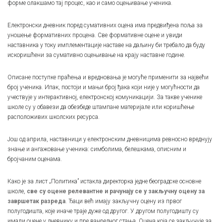
форме олакшамо тај процес, као и само оцењивање ученика.
Електронски дневник поред сумативних оцена има предвиђена поља за
уношење формативних процена. Све формативне оцене и увиди
наставника у току имплементације наставе на даљину би требало да буду
искоришћени за сумативно оцењивање на крају наставне године.
Описане поступке праћења и вредновања је могуће применити за највећи
број ученика. Ипак, постоји и мањи број ђака који није у могућности да
учествује у интерактивној, електронској комуникацији. За такве ученике
школе су у обавези да обезбеде штампане материјале или коришћење
расположивих школских ресурса.
Још од априла, наставници у електронским дневницима ревносно вреднују
знање и ангажовање ученика: симболима, белешкама, описним и
бројчаним оценама.
Како је за лист „Политика” истакла директорка једне београдске основне
школе,
све су оцене релевантне и рачунају се у закључну оцену за
завршетак разреда
. Ђаци већ имају закључну оцену из првог
полугодишта, које иначе траје дуже од другог. У другом полугодишту су
имали оцене у дневнику и пре ванредног стања. Оцена која се закључује за