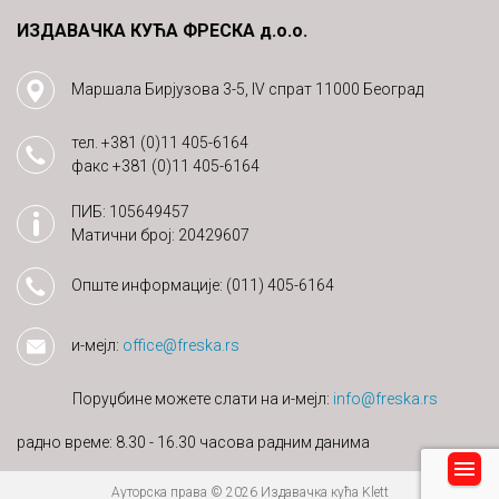
ИЗДАВАЧКА КУЋА ФРЕСКА д.о.о.
Маршала Бирјузова 3-5, IV спрат 11000 Београд
тел.
+381 (0)11 405-6164
факс
+381 (0)11 405-6164
ПИБ: 105649457
Матични број: 20429607
Опште информације:
(011) 405-6164
и-мејл:
office@freska.rs
Поруџбине можете слати на и-мејл:
info@freska.rs
радно време: 8.30 - 16.30 часова радним данима
Ауторска права © 2026 Издавачка кућа Klett