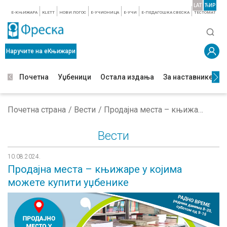
LAT
ЋИР
E-КЊИЖАРА
KLETT
НОВИ ЛОГОС
E-УЧИОНИЦА
E-УЧИ
Е-ПЕДАГОШКА СВЕСКА
TЕСТОМАТ
Наручите на еКњижари
Почетна
Уџбеници
Остала издања
За наставнике
З
Почетна страна
Вести
Продајна места – књижаре у којима можете купити уџбенике
Вести
10.08.2024.
Продајна места – књижаре у којима
можете купити уџбенике