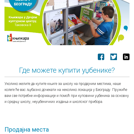
Где можете купити уџбенике?
Уколико желите да купите књиге за школу на продајним местима, наше
колеге ће вас љубазно дочекати на неколико локација у Београду. Пружиће
вам све потребне информације и помоћ при куповини уџбеника за основну
и средњу школу, неуџбеничких издања и школског прибора.
Продајна места