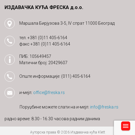
ИЗДАВАЧКА КУЋА ФРЕСКА д.о.о.
Маршала Бирјузова 3-5, IV спрат 11000 Београд
тел.
+381 (0)11 405-6164
факс
+381 (0)11 405-6164
ПИБ: 105649457
Матични број: 20429607
Опште информације:
(011) 405-6164
и-мејл:
office@freska.rs
Поруџбине можете слати на и-мејл:
info@freska.rs
радно време: 8.30 - 16.30 часова радним данима
Ауторска права © 2026 Издавачка кућа Klett