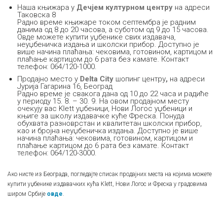
Наша књижара у
Дечјем културном центру
на адреси
Таковска 8
Радно време књижаре током септембра је радним
данима од 8 до 20 часова, а суботом од 9 до 15 часова.
Овде можете купити уџбенике свих издавача,
неуџбеничка издања и школски прибор. Доступно је
више начина плаћања: чековима, готовином, картицом и
плаћање картицом до 6 рата без камате. Контакт
телефон: 064/120-1000.
Продајно место у
Delta City
шопинг центру
,
на адреси
Јурија Гагарина 16, Београд
Радно време је свакога дана од 10 до 22 часa и радиће
у периоду 15. 8. – 30. 9. На овом продајном месту
очекују вас Klett уџбеници, Нови Логос уџбеници и
књиге за школу издавачке куће Фреска. Понуда
обухвата разноврстан и квалитетан школски прибор,
као и бројна неуџбеничка издања. Доступно је више
начина плаћања: чековима, готовином, картицом и
плаћање картицом до 6 рата без камате. Контакт
телефон: 064/120-3000.
Ако нисте из Београда, погледајте списак продајних места на којима можете
купити уџбенике издавачких кућа Klett, Нови Логос и Фреска у градовима
широм Србије
овде
.