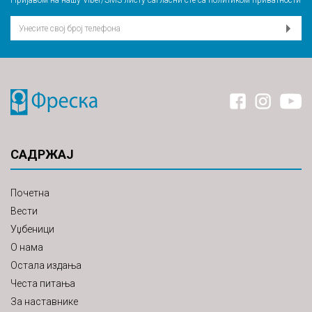
Пријавом на нашу Viber/SMS листу сагласни сте са
политиком приватности
САДРЖАЈ
Почетна
Вести
Уџбеници
О нама
Остала издања
Честа питања
За наставнике