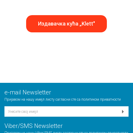
Издавачка кућа „Klett"
е-mail Newsletter
Пријавом на нашу имејл листу сагласни сте са
политиком приватности
Viber/SMS Newsletter