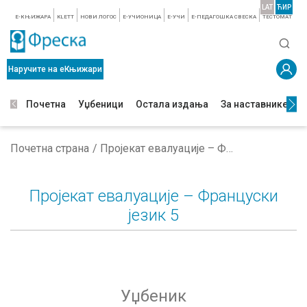
LAT
ЋИР
E-КЊИЖАРА
KLETT
НОВИ ЛОГОС
E-УЧИОНИЦА
E-УЧИ
Е-ПЕДАГОШКА СВЕСКА
TЕСТОМАТ
Наручите на еКњижари
Почетна
Уџбеници
Остала издања
За наставнике
З
Почетна страна
Пројекат евалуације – Француски језик 5
Пројекат евалуације – Француски
језик 5
Уџбеник