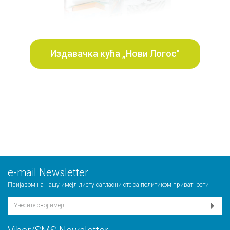
Издавачка кућа „Нови Логос"
е-mail Newsletter
Пријавом на нашу имејл листу сагласни сте са
политиком приватности