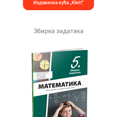
Издавачка кућа „Klett"
Збирка задатака