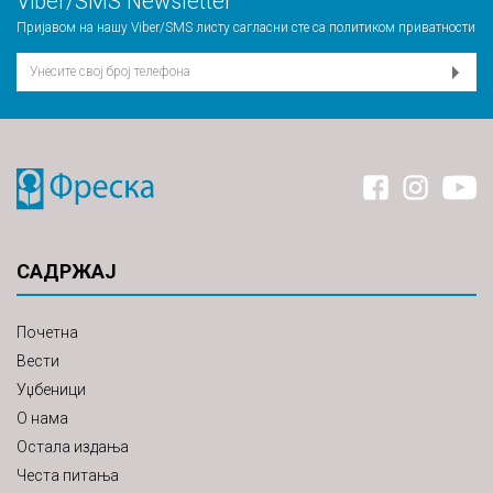
Viber/SMS Newsletter
Пријавом на нашу Viber/SMS листу сагласни сте са
политиком приватности
САДРЖАЈ
Почетна
Вести
Уџбеници
О нама
Остала издања
Честа питања