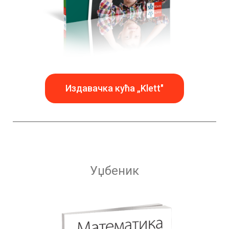
Издавачка кућа „Klett"
Уџбеник