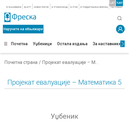
LAT
ЋИР
E-КЊИЖАРА
KLETT
НОВИ ЛОГОС
E-УЧИОНИЦА
E-УЧИ
Е-ПЕДАГОШКА СВЕСКА
TЕСТОМАТ
Наручите на еКњижари
Почетна
Уџбеници
Остала издања
За наставнике
З
Почетна страна
Пројекат евалуације – Математика 5
Пројекат евалуације – Математика 5
Уџбеник