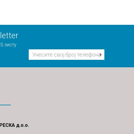
etter
S листу
ЕСКА д.о.о.