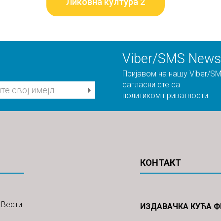
Ликовна култура 2
Viber/SMS Newsl
Пријавом на нашу Viber/SM
сагласни сте са
политиком приватности
КОНТАКТ
Вести
ИЗДАВАЧКА КУЋА ФР