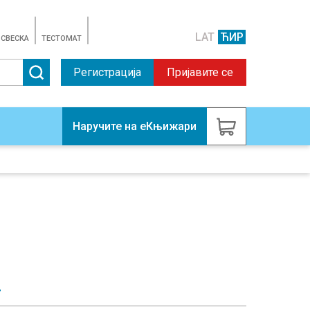
LAT
ЋИР
 СВЕСКА
TЕСТОМАТ
Регистрација
Пријавите се
Наручите на еКњижари
2