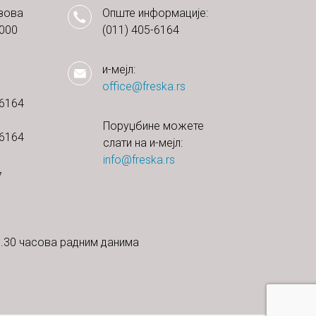
зова
Опште информације:
1000
(011) 405-6164
и-мејл:
office@freska.rs
-6164
Поруџбине можете
-6164
слати на и-мејл:
info@freska.rs
7
16.30 часова радним данима