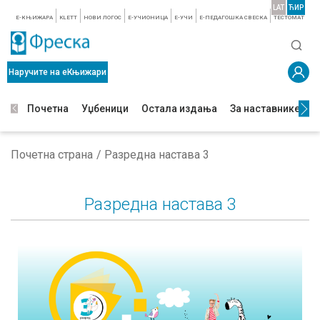
LAT
ЋИР
E-КЊИЖАРА
KLETT
НОВИ ЛОГОС
E-УЧИОНИЦА
E-УЧИ
Е-ПЕДАГОШКА СВЕСКА
TЕСТОМАТ
Наручите на еКњижари
Почетна
Уџбеници
Остала издања
За наставнике
З
Почетна страна
Разредна настава 3
Разредна настава 3