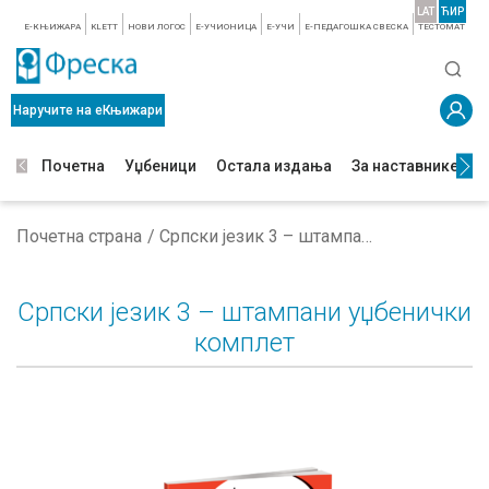
LAT
ЋИР
E-КЊИЖАРА
KLETT
НОВИ ЛОГОС
E-УЧИОНИЦА
E-УЧИ
Е-ПЕДАГОШКА СВЕСКА
TЕСТОМАТ
Наручите на еКњижари
Почетна
Уџбеници
Остала издања
За наставнике
З
Почетна страна
Српски језик 3 – штампани уџбенички комплет
Српски језик 3 – штампани уџбенички
комплет