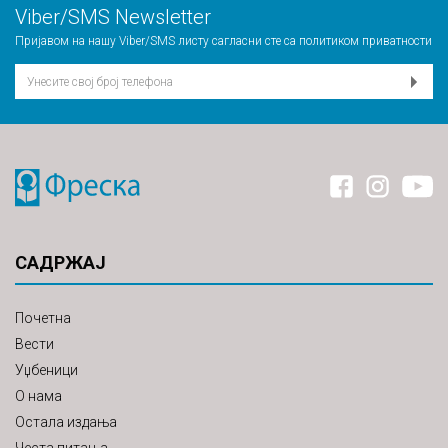
Viber/SMS Newsletter
Пријавом на нашу Viber/SMS листу сагласни сте са
политиком приватности
САДРЖАЈ
Почетна
Вести
Уџбеници
О нама
Остала издања