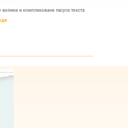
у велике и компликоване пасусе текста
еде