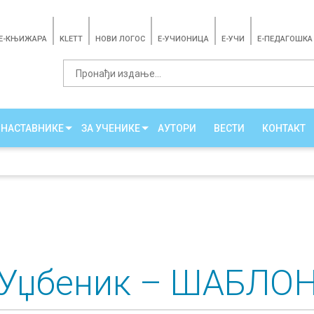
E-КЊИЖАРА
KLETT
НОВИ ЛОГОС
E-УЧИОНИЦА
E-УЧИ
Е-ПЕДАГОШКА
 НАСТАВНИКЕ
ЗА УЧЕНИКЕ
АУТОРИ
ВЕСТИ
КОНТАКТ
Уџбеник – ШАБЛО