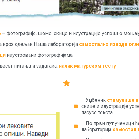
е
– фотографије, шеме, скице и илустрације успешно мењај
да кроз одељак Наша лабораторија
самостално изводе огл
ци
илустровани фотографијама
 десет питања и задатака,
налик матурском тесту
Уџбеник
стимулише в
скице и илустрације ус
пасусе текста
По први пут ученици ћ
лабораторија
самосталн