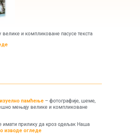
у велике и компликоване пасусе текста
еде
изуелно памћење
– фотографије, шеме,
пешно мењају велике и компликоване
е имати прилику да кроз одељак Наша
о изводе огледе