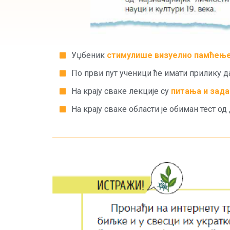
Уџбеник
стимулише визуелно памћењ
По први пут ученици ће имати прилику 
На крају сваке лекције су
питања и зада
На крају сваке области је обиман тест од