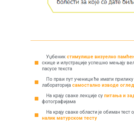
Уџбеник
стимулише визуелно памће
скице и илустрације успешно мењају ве
пасусе текста
По први пут ученици ће имати прилик
лабораторија
самостално изводе огле
На крају сваке лекције су
питања и за
фотографијама
На крају сваке области је обиман тест 
налик матурском тесту