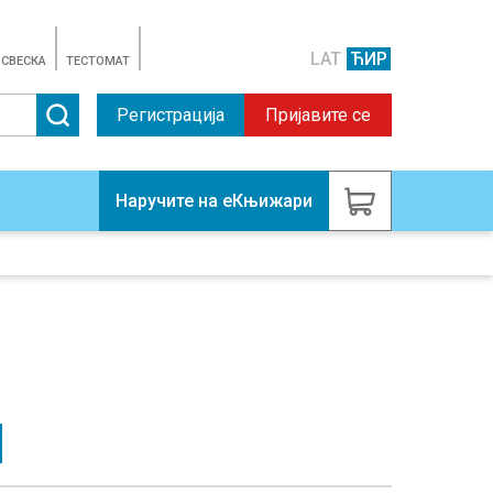
LAT
ЋИР
 СВЕСКА
TЕСТОМАТ
Регистрација
Пријавите се
Наручите на еКњижари
Н