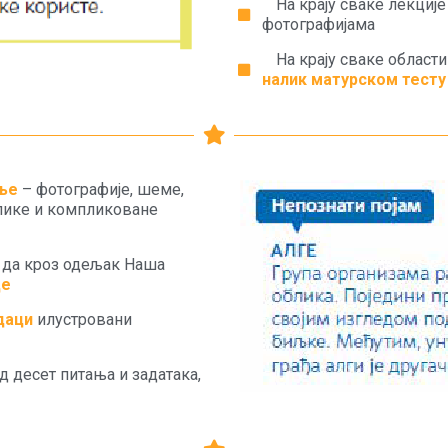
На крају сваке лекције
фотографијама
На крају сваке области
налик матурском тесту
ње
– фотографије, шеме,
лике и компликоване
у да кроз одељак Наша
де
даци
илустровани
од десет питања и задатака,