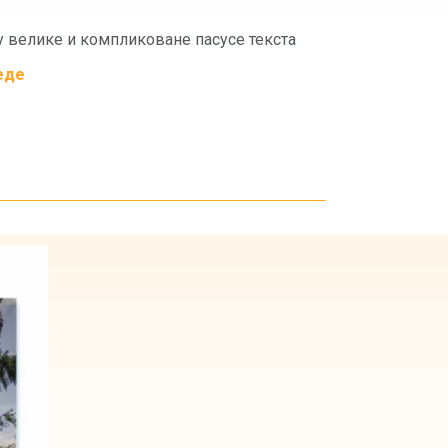
у велике и компликоване пасусе текста
еде