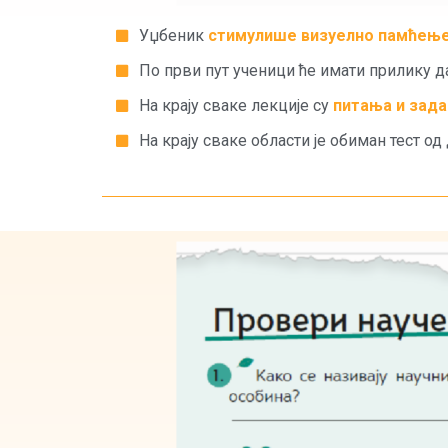
Уџбеник
стимулише визуелно памћењ
По први пут ученици ће имати прилику 
На крају сваке лекције су
питања и зада
На крају сваке области је обиман тест од