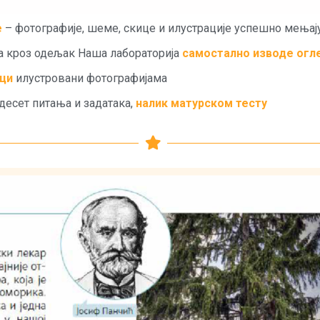
е
– фотографије, шеме, скице и илустрације успешно мењај
да кроз одељак Наша лабораторија
самостално изводе огл
ци
илустровани фотографијама
 десет питања и задатака,
налик матурском тесту