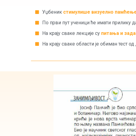
Уџбеник
стимулише визуелно памћењ
По први пут ученици ће имати прилику 
На крају сваке лекције су
питања и зада
На крају сваке области је обиман тест од