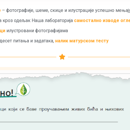
е
– фотографије, шеме, скице и илустрације успешно мењај
да кроз одељак Наша лабораторија
самостално изводе огл
ци
илустровани фотографијама
 десет питања и задатака,
налик матурском тесту