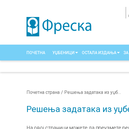
ПОЧЕТНА
УЏБЕНИЦИ
ОСТАЛА ИЗДАЊА
ЗА
Почетна страна
Решења задатака из уџбеника математике
Решења задатака из уџб
На овој страници можете да преузмете р