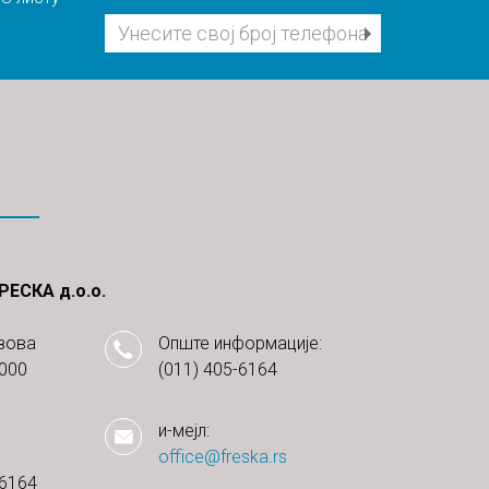
ЕСКА д.о.о.
зова
Опште информације:
1000
(011) 405-6164
и-мејл:
office@freska.rs
-6164