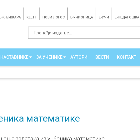
E-КЊИЖАРА
KLETT
НОВИ ЛОГОС
E-УЧИОНИЦА
E-УЧИ
Е-ПЕДАГОШКА
 НАСТАВНИКЕ
ЗА УЧЕНИКЕ
АУТОРИ
ВЕСТИ
КОНТАКТ
еника математике
ешења задатака из уџбеника математике: