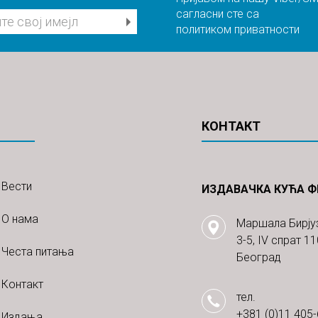
сагласни сте са
политиком приватности
КОНТАКТ
Вести
ИЗДАВАЧКА КУЋА ФР
О нама
Маршала Бирју
3-5, IV спрат 1
Честа питања
Београд
Контакт
тел.
+381 (0)11 405
Издања