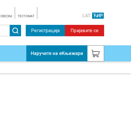
LAT
ЋИР
 СВЕСКА
TЕСТОМАТ
Регистрација
Пријавите се
Наручите на еКњижари