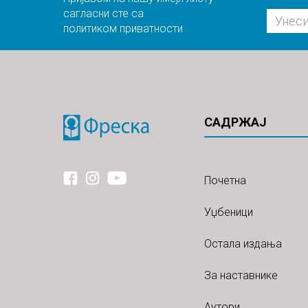
сагласни сте са
политиком приватности
САДРЖАЈ
Почетна
Уџбеници
Остала издања
За наставнике
Аутори