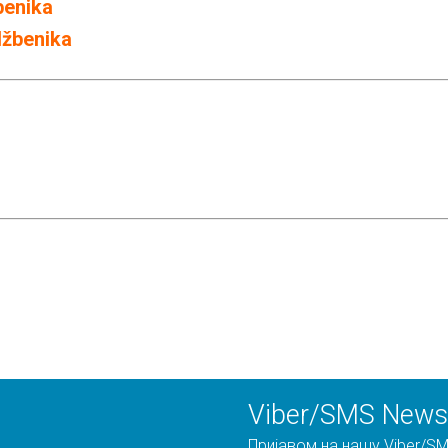
benika
džbenika
Viber/SMS Newsl
Пријавом на нашу Viber/SM