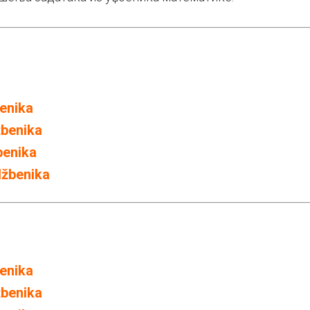
enika
žbenika
benika
džbenika
enika
žbenika