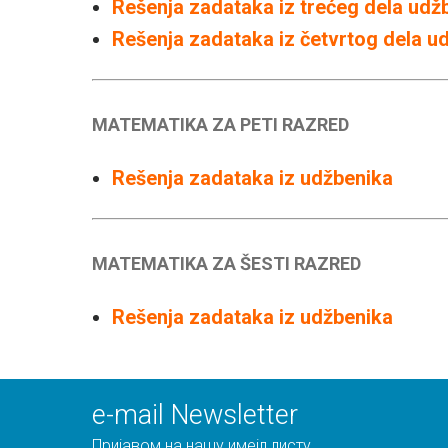
Rešenja zadataka iz trećeg dela udž
Rešenja zadataka iz četvrtog dela u
MATEMATIKA ZA PETI RAZRED
Rešenja zadataka iz udžbenika
MATEMATIKA ZA ŠESTI RAZRED
Rešenja zadataka iz udžbenika
е-mail Newsletter
Пријавом на нашу имејл листу