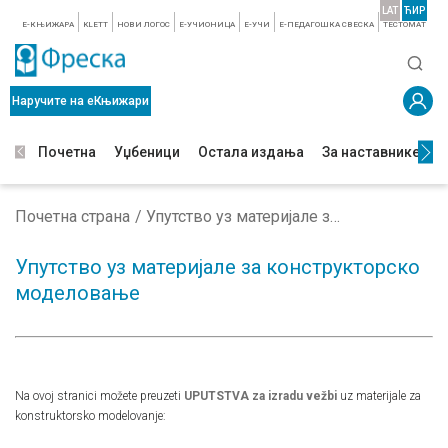
LAT
ЋИР
E-КЊИЖАРА
KLETT
НОВИ ЛОГОС
E-УЧИОНИЦА
E-УЧИ
Е-ПЕДАГОШКА СВЕСКА
TЕСТОМАТ
Наручите на еКњижари
Почетна
Уџбеници
Остала издања
За наставнике
З
Почетна страна
Упутство уз материјале за конструкторско моделовање
Упутство уз материјале за конструкторско
моделовање
Na ovoj stranici možete preuzeti
UPUTSTVA za izradu vežbi
uz materijale za
konstruktorsko modelovanje: