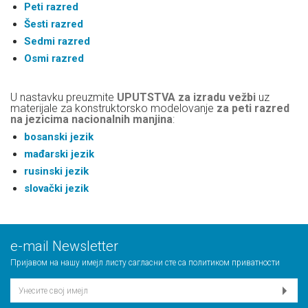
Peti razred
Šesti razred
Sedmi razred
Osmi razred
U nastavku preuzmite
UPUTSTVA za izradu vežbi
uz
materijale za konstruktorsko modelovanje
za peti razred
na jezicima nacionalnih manjina
:
bosanski jezik
mađarski jezik
rusinski jezik
slovački jezik
е-mail Newsletter
Пријавом на нашу имејл листу сагласни сте са
политиком приватности