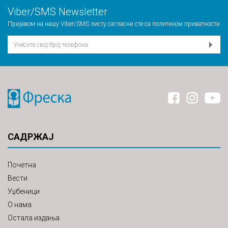
Viber/SMS Newsletter
Пријавом на нашу Viber/SMS листу сагласни сте са
политиком приватности
САДРЖАЈ
Почетна
Вести
Уџбеници
О нама
Остала издања