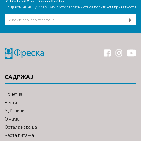
Пријавом на нашу Viber/SMS листу сагласни сте са
политиком приватности
САДРЖАЈ
Почетна
Вести
Уџбеници
О нама
Остала издања
Честа питања