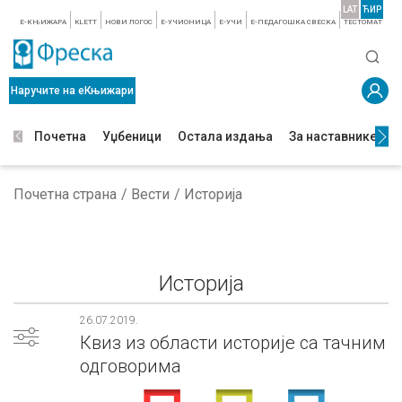
LAT
ЋИР
E-КЊИЖАРА
KLETT
НОВИ ЛОГОС
E-УЧИОНИЦА
E-УЧИ
Е-ПЕДАГОШКА СВЕСКА
TЕСТОМАТ
Наручите на еКњижари
Почетна
Уџбеници
Остала издања
За наставнике
З
Почетна страна
Вести
Историја
Историја
26.07.2019.
Квиз из области историје са тачним
одговорима