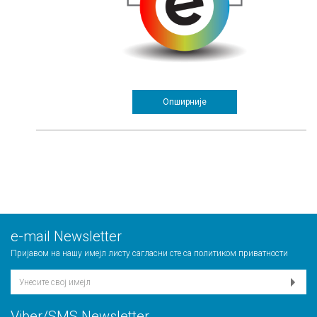
Опширније
е-mail Newsletter
Пријавом на нашу имејл листу сагласни сте са
политиком приватности
Viber/SMS Newsletter